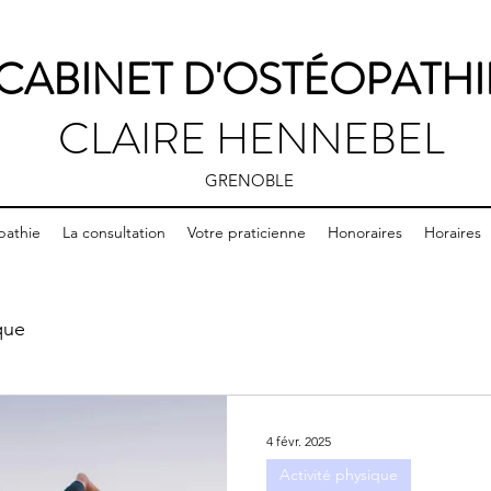
CABINET D'OSTÉOPATHI
CLAIRE HENNEBEL
GRENOBLE
pathie
La consultation
Votre praticienne
Honoraires
Horaires
que
4 févr. 2025
Activité physique